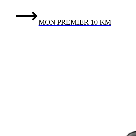
MON PREMIER 10 KM
8-16 SEMAINES
INTERMÉDIAIRE
MON PREMIER SEMI-
MARATHON
8-16 SEMAINES
INTERMÉDIAIRE
MON PREMIER MARATHON
12-16 SEMAINES
INTERMÉDIAIRE