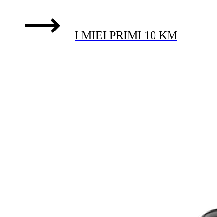
I MIEI PRIMI 10 KM
8-16 SETTIMANE
INTERMEDIO
LA MIA PRIMA MEZZA
MARATONA
8-16 SETTIMANE
INTERMEDIO
LA MIA PRIMA MARATONA
12-16 SETTIMANE
INTERMEDIO