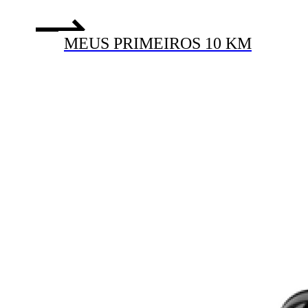
MEUS PRIMEIROS 10 KM
8-16 SEMANAS
INTERMEDIÁRIO
MINHA PRIMEIRA MEIA
MARATONA
8-16 SEMANAS
INTERMEDIÁRIO
MINHA PRIMEIRA
MARATONA
12-16 SEMANAS